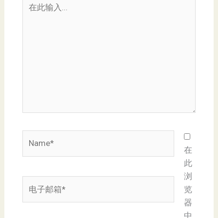
在
此
输
入...
Name*
在
此
浏
电
览
子
器
邮
中