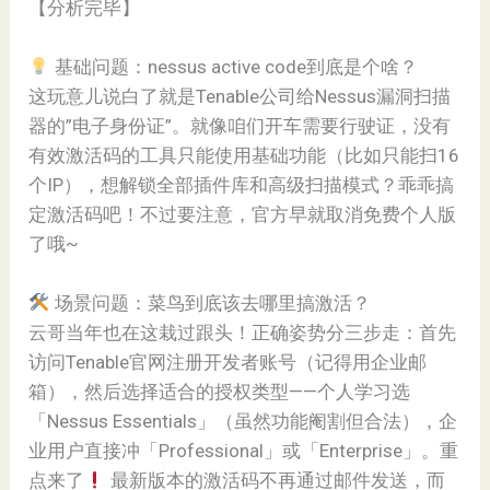
【分析完毕】
基础问题：nessus active code到底是个啥？
这玩意儿说白了就是Tenable公司给Nessus漏洞扫描
器的”电子身份证”。就像咱们开车需要行驶证，没有
有效激活码的工具只能使用基础功能（比如只能扫16
个IP），想解锁全部插件库和高级扫描模式？乖乖搞
定激活码吧！不过要注意，官方早就取消免费个人版
了哦~
场景问题：菜鸟到底该去哪里搞激活？
云哥当年也在这栽过跟头！正确姿势分三步走：首先
访问Tenable官网注册开发者账号（记得用企业邮
箱），然后选择适合的授权类型——个人学习选
「Nessus Essentials」（虽然功能阉割但合法），企
业用户直接冲「Professional」或「Enterprise」。重
点来了
最新版本的激活码不再通过邮件发送，而