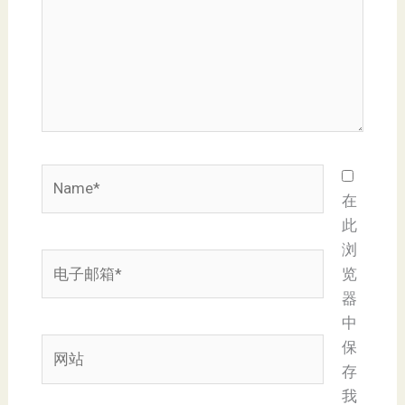
Name*
在
此
浏
电
览
子
器
邮
中
箱
网
保
*
站
存
我