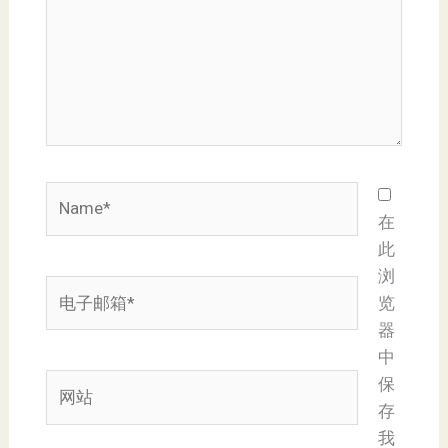
Name*
在
此
浏
电
览
子
器
邮
中
箱
网
保
*
站
存
我