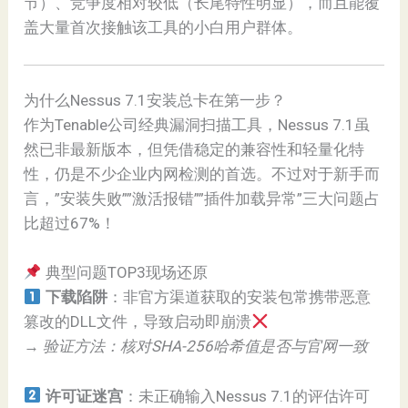
节）、竞争度相对较低（长尾特性明显），而且能覆
盖大量首次接触该工具的小白用户群体。
为什么Nessus 7.1安装总卡在第一步？
作为Tenable公司经典漏洞扫描工具，Nessus 7.1虽
然已非最新版本，但凭借稳定的兼容性和轻量化特
性，仍是不少企业内网检测的首选。不过对于新手而
言，”安装失败””激活报错””插件加载异常”三大问题占
比超过67%！
典型问题TOP3现场还原
下载陷阱
：非官方渠道获取的安装包常携带恶意
篡改的DLL文件，导致启动即崩溃
→
验证方法：核对SHA-256哈希值是否与官网一致
许可证迷宫
：未正确输入Nessus 7.1的评估许可