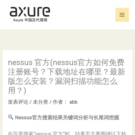
跳
至
内
容
nessus 官方(nessus官方如何免费
注册账号？下载地址在哪里？最新
版怎么安装？漏洞扫描功能怎么
用？)
发表评论
/
未分类
/ 作者：
abb
Nessus官方搜索结果关键词分析与长尾词挖掘
在百度搜索“nessus 官方”时，结果页主要围绕以下核