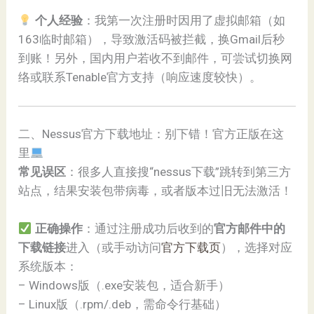
个人经验
：我第一次注册时因用了虚拟邮箱（如
163临时邮箱），导致激活码被拦截，换Gmail后秒
到账！另外，国内用户若收不到邮件，可尝试切换网
络或联系Tenable官方支持（响应速度较快）。
二、Nessus官方下载地址：别下错！官方正版在这
里
常见误区
：很多人直接搜“nessus下载”跳转到第三方
站点，结果安装包带病毒，或者版本过旧无法激活！
正确操作
：通过注册成功后收到的
官方邮件中的
下载链接
进入（或手动访问
官方下载页
），选择对应
系统版本：
– Windows版（.exe安装包，适合新手）
– Linux版（.rpm/.deb，需命令行基础）