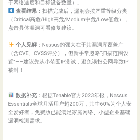
于网络速度和目标设备数量）。
查看结果
：扫描完成后，漏洞会按严重等级分类
（Critical高危/High高危/Medium中危/Low低危），
点击具体漏洞可看修复建议。
个人见解
：Nessus的强大在于其漏洞库覆盖广
（含CVE、CVSS评分），但新手常忽略“扫描范围设
置”——建议先从小范围IP测试，避免误扫公网导致IP
被封！
数据补充
：根据Tenable官方2023年报，Nessus
Essentials全球月活用户超200万，其中60%为个人安
全爱好者，免费版已能满足家庭网络、小型企业基础
漏洞检测需求。