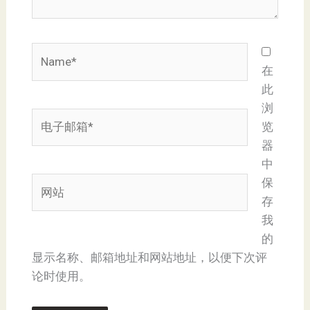
Name*
在
此
浏
电
览
子
器
邮
中
箱
网
保
*
站
存
我
的
显示名称、邮箱地址和网站地址，以便下次评
论时使用。