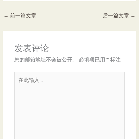
←
前一篇文章
后一篇文章
→
发表评论
您的邮箱地址不会被公开。
必填项已用
*
标注
在
此
输
入...