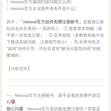
〖nessus官方漏洞扫描功能怎么用〗
〖nessus官方企业版申请条件是什么〗
其中，
「nessus官方如何免费注册账号」
是最易让新
站排名的长尾词——原因有三：① 搜索需求明确（新
手第一步就是注册）；② 竞争较低（多数教程集中在
下载或高级功能，注册细节较少）；③ 长尾词包含
“如何”动作引导，符合百度对“解决问题型内容”的权
重倾斜。
【分析完毕】
一、Nessus官方注册账号：新手必看的免费申请流
程
核心问题
：Nessus官方真的能免费注册吗？答案是