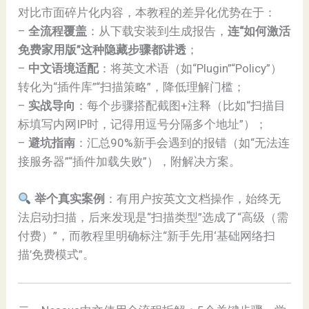
对比市面碎片化内容，本教程的差异化优势在于：
–
全流程覆盖
：从下载安装到生成报告，
连“如何激活
免费家用版”这种隐藏步骤都讲透
；
–
中文语境适配
：将英文术语（如“Plugin”“Policy”）
转化为“插件库”“扫描策略”，降低理解门槛；
–
实战导向
：每个步骤搭配截图+注释（比如“扫描目
标填写内网IP时，记得用逗号分隔多个地址”）；
–
避坑指南
：汇总90%新手会遇到的报错（如“无法连
接服务器”“插件加载失败”），附解决方案。
举个真实案例
：有用户按英文文档操作，始终无
法启动扫描，后来发现是“扫描类型”选成了“高级（需
付费）”，而教程里明确标注“新手先用‘基础网络扫
描’免费模式”。