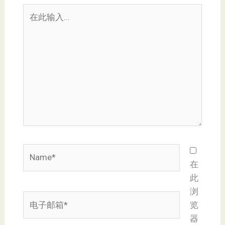
在
此
输
入...
Name*
在
此
浏
电
览
子
器
邮