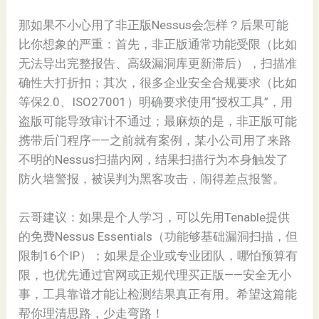
那如果不小心用了非正版Nessus会怎样？后果可能
比你想象的严重：首先，非正版通常功能受限（比如
无法导出完整报告、高级漏洞库更新滞后），扫描准
确性大打折扣；其次，很多企业安全合规要求（比如
等保2.0、ISO27001）明确要求使用“授权工具”，用
盗版可能导致审计不通过；最麻烦的是，非正版可能
携带后门程序——之前就有案例，某小公司用了来路
不明的Nessus扫描内网，结果扫描行为本身触发了
防火墙警报，被误判为黑客攻击，闹得差点报警。
云哥建议：如果是个人学习，可以先用Tenable提供
的免费Nessus Essentials（功能够基础漏洞扫描，但
限制16个IP）；如果是企业或专业团队，哪怕预算有
限，也优先通过官网或正规代理买正版——安全无小
事，工具靠谱才能让检测结果真正有用。希望这篇能
帮你理清思路，少走弯路！