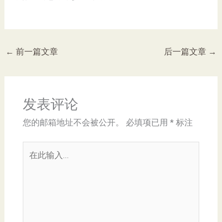
←
前一篇文章
后一篇文章
→
发表评论
您的邮箱地址不会被公开。
必填项已用
*
标注
在
此
输
入...