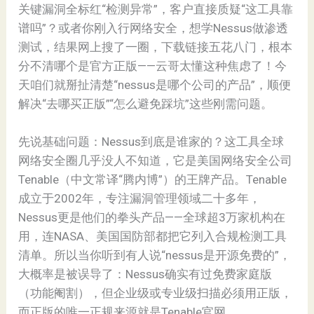
关键漏洞全标红“检测异常”，客户直接质疑“这工具靠
谱吗”？或者你刚入行网络安全，想学Nessus做渗透
测试，结果网上搜了一圈，下载链接五花八门，根本
分不清哪个是官方正版——云哥太懂这种焦虑了！今
天咱们就掰扯清楚“nessus是哪个公司的产品”，顺便
解决“去哪买正版”“怎么避免踩坑”这些刚需问题。
先说基础问题：Nessus到底是谁家的？这工具全球
网络安全圈几乎没人不知道，它是美国网络安全公司
Tenable（中文常译“腾内博”）的王牌产品。Tenable
成立于2002年，专注漏洞管理领域二十多年，
Nessus更是他们的拳头产品——全球超3万家机构在
用，连NASA、美国国防部都把它列入合规检测工具
清单。所以当你听到有人说“nessus是开源免费的”，
大概率是被误导了：Nessus确实有过免费家庭版
（功能阉割），但企业级或专业级扫描必须用正版，
而正版的唯一正规来源就是Tenable官网。