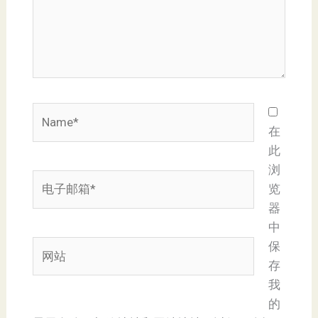
Name*
在
此
浏
电
览
子
器
邮
中
箱
网
保
*
站
存
我
的