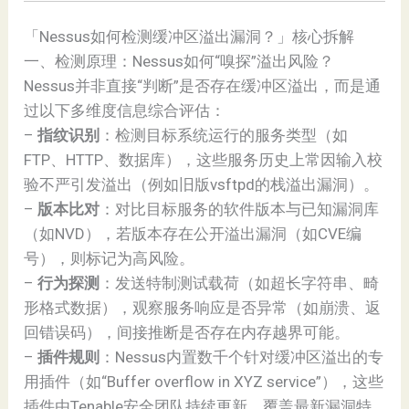
「Nessus如何检测缓冲区溢出漏洞？」核心拆解
一、检测原理：Nessus如何“嗅探”溢出风险？
Nessus并非直接“判断”是否存在缓冲区溢出，而是通
过以下多维度信息综合评估：
–
指纹识别
：检测目标系统运行的服务类型（如
FTP、HTTP、数据库），这些服务历史上常因输入校
验不严引发溢出（例如旧版vsftpd的栈溢出漏洞）。
–
版本比对
：对比目标服务的软件版本与已知漏洞库
（如NVD），若版本存在公开溢出漏洞（如CVE编
号），则标记为高风险。
–
行为探测
：发送特制测试载荷（如超长字符串、畸
形格式数据），观察服务响应是否异常（如崩溃、返
回错误码），间接推断是否存在内存越界可能。
–
插件规则
：Nessus内置数千个针对缓冲区溢出的专
用插件（如“Buffer overflow in XYZ service”），这些
插件由Tenable安全团队持续更新，覆盖最新漏洞特