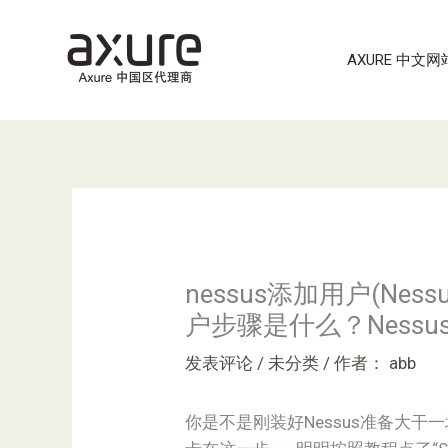
跳
至
AXURE 中文网
内
容
nessus添加用户(Ne
户步骤是什么？Ness
发表评论
/
未分类
/ 作者：
abb
你是不是刚装好Nessus准备大