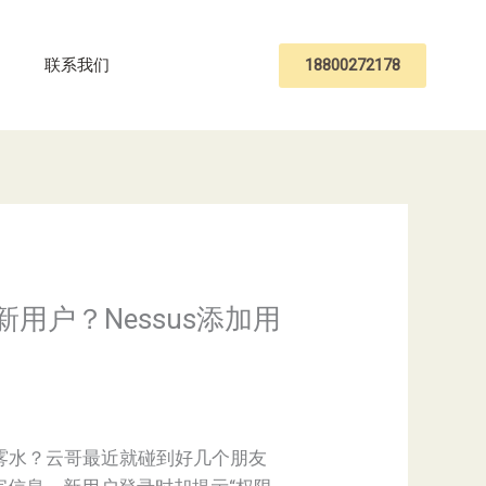
18800272178
联系我们
加新用户？Nessus添加用
头雾水？云哥最近就碰到好几个朋友