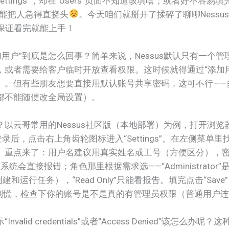
ttings”，却在“Users”页面不知道该填啥；或者好不容
真能把人急得直挠头
。今天咱们就掰开了揉碎了聊聊Nessu
，保证看完就能上手！
添加用户”到底是怎么回事？简单来说，Nessus默认只有一
，或者需要给客户临时开放查看权限。这时候就得通过“添加
）。但有些朋友想要直接用默认账号共享密码，这可不行——
都不能随便改全局设置）。
云哥常用的Nessus社区版（本地部署）为例，打开浏览器输
员账号登录后，点击右上角齿轮图标进入“Settings”。在左侧菜单里找
。重点来了：用户名建议用真实姓名或工号（方便区分），密
然系统会直接报错；角色那里根据需求选——“Administrat
能创建和运行任务），“Read Only”只能看报告。填完点击“S
”按钮，别慌，检查下你的账号是不是真的有管理员权限（普通用
alid credentials”或者“Access Denied”该怎