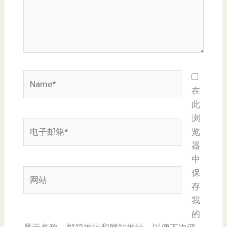
Name*
在
此
浏
电
览
子
器
邮
中
箱
网
保
*
站
存
我
的