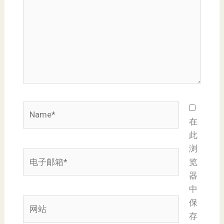
入...
Name*
在
此
浏
电
览
子
器
邮
中
箱
网
保
*
站
存