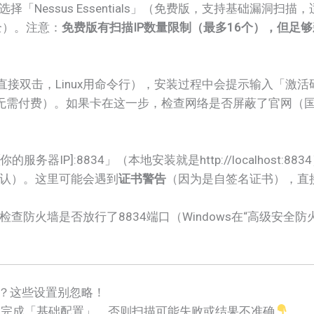
g），选择「Nessus Essentials」（免费版，支持基础漏洞扫
更全）。注意：
免费版有扫描IP数量限制（最多16个），但足
s直接双击，Linux用命令行），安装过程中会提示输入「激
无需付费）。如果卡在这一步，检查网络是否屏蔽了官网（
你的服务器IP]:8834」（本地安装就是http://localhos
默认）。这里可能会遇到
证书警告
（因为是自签名证书），直接
防火墙是否放行了8834端口（Windows在“高级安全防火
点？这些设置别忽略！
须完成「基础配置」，否则扫描可能失败或结果不准确