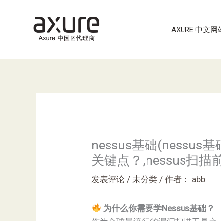
跳
至
AXURE 中文网
内
容
nessus基础(ness
关键点？,nessus扫
发表评论
/
未分类
/ 作者：
abb
为什么你需要学Nessus基础？