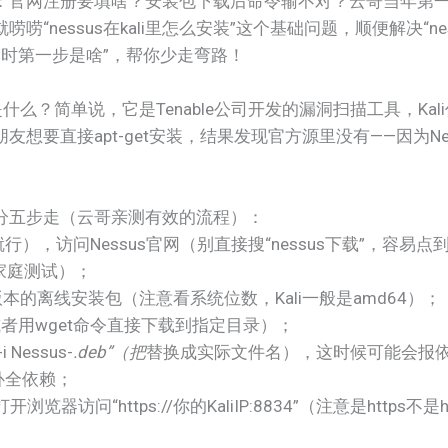
：官网注册要填啥？安装包下载后命令输不对？云哥当年第一
“nessus在kali里怎么安装”这个基础问题，顺便解决“n
扫描时第一步是啥”，帮你少走弯路！
i里是什么？简单说，它是Tenable公司开发的漏洞扫描工具，K
想要直接apt-get安装，结果发现官方源里没有——因为Ne
分五步走（云哥亲测有效的流程）：
fox就行），访问Nessus官网（别直接搜“nessus下载”，容易
人和家庭测试）；
i版本的离线安装包（注意看系统位数，Kali一般是amd64）；
面（或者用wget命令直接下载到指定目录）；
 Nessus-
.deb”（把
替换成实际文件名），这时候可能会报
l”自动补全依赖；
览器访问“https://你的KaliIP:8834”（注意是http