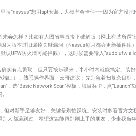
搜“nessus”想用apt安装，大概率会卡住——因为官方没把N
程来会怎样？比如有人图省事直接下破解版（网上有些所谓“
能因为版本过旧漏掉关键漏洞（Nessus每月都会更新插件库
UFW防火墙可能拦截），这时候需要输入“sudo ufw allow
i里的安装确实有点繁琐，但只要按步骤来，半小时内就能搞定。
端口），熟悉操作界面。云哥建议：先别急着扫复杂目标，先把
，选“Basic Network Scan”模板，填目标IP，点“Launch
习。
工具，但对新手足够友好，关键是别怕踩坑。安装时多看官方文
问题别人都遇到过。希望这篇能帮到刚上手的朋友，少走我当