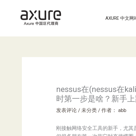
跳
至
AXURE 中文网
内
容
nessus在(nessus
时第一步是啥？新手上
发表评论
/
未分类
/ 作者：
abb
刚接触网络安全工具的新手，尤其是拿到