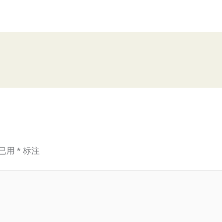
已用
*
标注