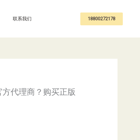
18800272178
联系我们
系官方代理商？购买正版