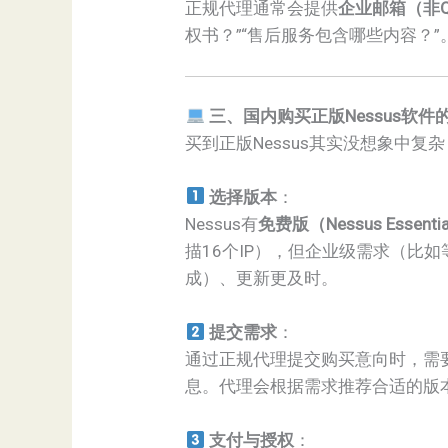
正规代理通常会提供
企业邮箱（非Q
权书？”“售后服务包含哪些内容？
三、国内购买正版Nessus软
买到正版Nessus其实没想象中
选择版本
：
Nessus有
免费版（Nessus Essenti
描16个IP），但企业级需求（比
成）、更新更及时。
提交需求
：
通过正规代理提交购买意向时，需
息。代理会根据需求推荐合适的版本
支付与授权
：