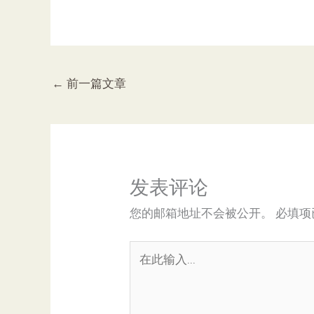
←
前一篇文章
发表评论
您的邮箱地址不会被公开。
必填项
在
此
输
入...