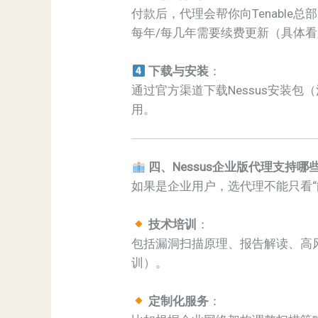
付款后，代理会帮你向Tenable总部
每年/每几年需要续费更新（具体
下载与安装
：
通过官方渠道下载Nessus安装
用。
四、Nessus企业版代理支持
如果是企业用户，选代理不能只看“
技术培训
：
包括漏洞扫描原理、报告解读、高
训）。
定制化服务
：