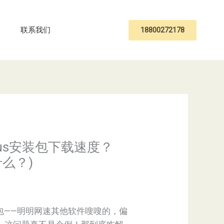
18800272178
联系我们
sus安装包下载速度？
什么？)
包——明明网速其他软件嗖嗖的，偏