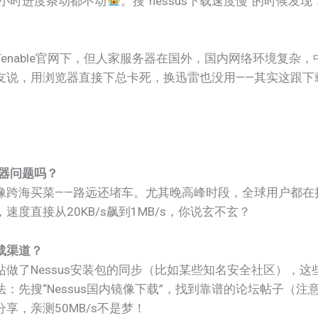
半小时进度条动都不动
。搜“nessus下载速度慢”的时候
enable官网下，但人家服务器在国外，国内网络环境复杂
友说，用浏览器直接下总卡死，换迅雷也没用——其实这跟下
务器问题吗？
像跨海买菜——路远还堵车。尤其晚高峰时段，全球用户都在挤
度直接从20KB/s飙到1MB/s，你说玄不玄？
载渠道？
做了Nessus安装包的同步（比如某些知名安全社区），
：先搜“Nessus国内镜像下载”，找到靠谱的论坛帖子（
享，亲测50MB/s不是梦！