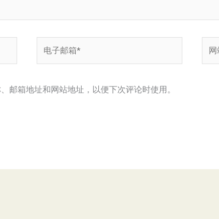
电
网
子
站
邮
箱
称、邮箱地址和网站地址，以便下次评论时使用。
*