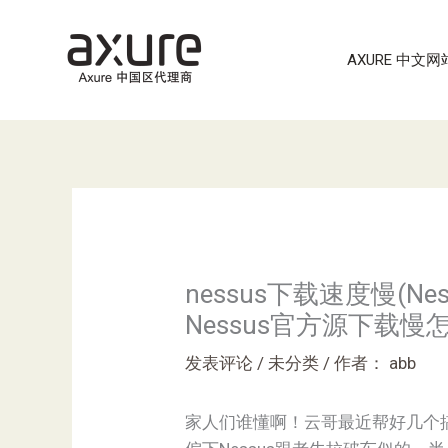
跳
至
AXURE 中文网
内
容
nessus下载速度慢(
Nessus官方源下载慢
发表评论
/
未分类
/ 作者：
abb
家人们谁懂啊！云哥最近帮好几个搞