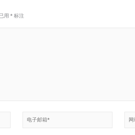
已用
*
标注
电
网
子
站
邮