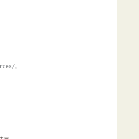
rces/
。