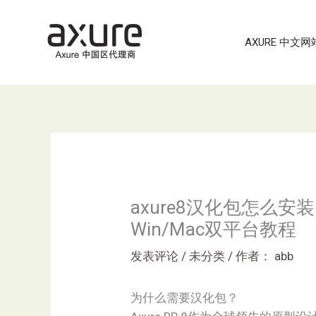
跳
至
AXURE 中文网
内
容
axure8汉化包怎么
Win/Mac双平台教程
发表评论
/
未分类
/ 作者：
abb
为什么需要汉化包？