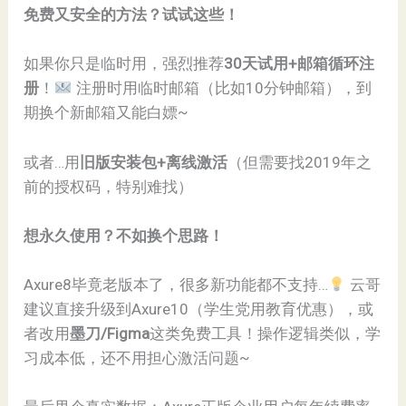
​免费又安全的方法？试试这些！​
如果你只是临时用，强烈推荐​
​30天试用+邮箱循环注
册​
​！
注册时用临时邮箱（比如10分钟邮箱），到
期换个新邮箱又能白嫖~
或者…用​
​旧版安装包+离线激活​
​（但需要找2019年之
前的授权码，特别难找）
​想永久使用？不如换个思路！​
Axure8毕竟老版本了，很多新功能都不支持…
云哥
建议直接升级到Axure10（学生党用教育优惠），或
者改用​
​墨刀/Figma​
​这类免费工具！操作逻辑类似，学
习成本低，还不用担心激活问题~