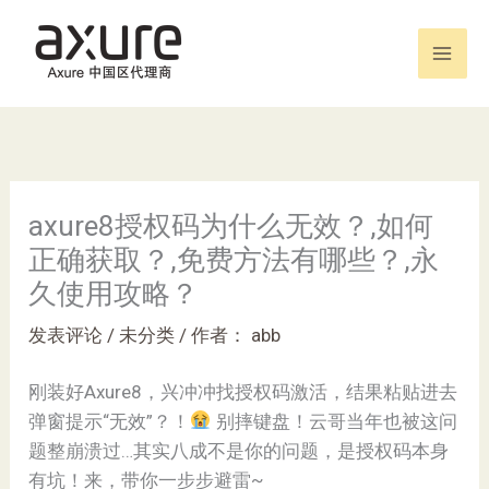
跳
至
内
容
axure8授权码为什么无效？,如何
正确获取？,免费方法有哪些？,永
久使用攻略？
发表评论
/
未分类
/ 作者：
abb
刚装好Axure8，兴冲冲找授权码激活，结果粘贴进去
弹窗提示“无效”？！
别摔键盘！云哥当年也被这问
题整崩溃过…其实八成不是你的问题，是授权码本身
有坑！来，带你一步步避雷~