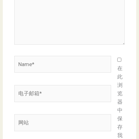
Name*
在
此
浏
电
览
子
器
邮
中
箱
网
保
*
站
存
我