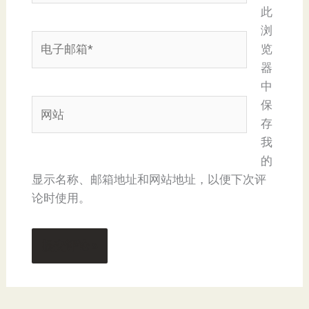
此
浏
电
览
子
器
邮
中
箱
网
保
*
站
存
我
的
显示名称、邮箱地址和网站地址，以便下次评
论时使用。