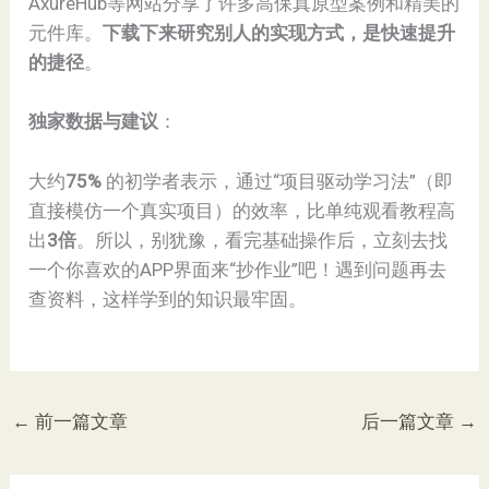
AxureHub等网站分享了许多高保真原型案例和精美的
元件库。​
​下载下来研究别人的实现方式，是快速提升
的捷径​
​。
​独家数据与建议​
​：
大约​
​75%​
​ 的初学者表示，通过“项目驱动学习法”（即
直接模仿一个真实项目）的效率，比单纯观看教程高
出​
​3倍​
​。所以，别犹豫，看完基础操作后，立刻去找
一个你喜欢的APP界面来“抄作业”吧！遇到问题再去
查资料，这样学到的知识最牢固。
←
前一篇文章
后一篇文章
→