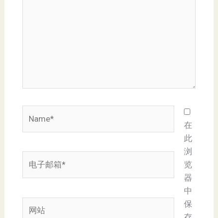
输
入...
Name*
在
此
浏
电
览
子
器
邮
中
箱
网
保
*
站
存