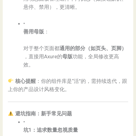
悬停、禁用），更清晰。
•
​善用母版​
​：
对于整个页面都​
​通用的部分（如页头、页脚）​
，直接用Axure的​
​母版​
​功能，全局修改更高
效。
核心提醒​
​：你的组件库是“活”的，需持续迭代，跟
上你的产品设计风格变化。
避坑指南：新手常见问题​
•
​坑1：追求数量忽视质量​