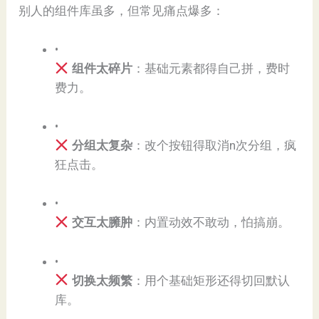
别人的组件库虽多，但常见痛点爆多：
•
组件太碎片​
​：基础元素都得自己拼，费时
费力。
•
分组太复杂​
​：改个按钮得取消n次分组，疯
狂点击。
•
交互太臃肿​
​：内置动效不敢动，怕搞崩。
•
切换太频繁​
​：用个基础矩形还得切回默认
库。