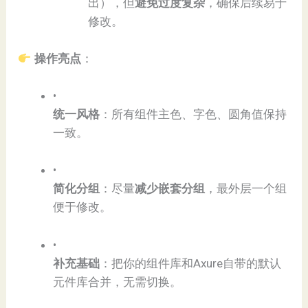
出），但​
​避免过度复杂​
​，确保后续易于
修改。
操作亮点​
​：
•
​统一风格​
​：所有组件主色、字色、圆角值保持
一致。
•
​简化分组​
​：尽量​
​减少嵌套分组​
​，最外层一个组
便于修改。
•
​补充基础​
​：把你的组件库和Axure自带的默认
元件库合并，无需切换。