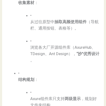
​收集素材​
​：
•
从过往原型中​
​抽取高频使用组件​
​（导航
栏、通用按钮、表格等）。
•
浏览各大厂开源组件库（AxureHub、
TDesign、Ant Design），​
​“抄”优秀设计​
。
•
​结构规划​
​：
•
Axure组件库只支持​
​两级显示​
​，规划好
文件夹结构。