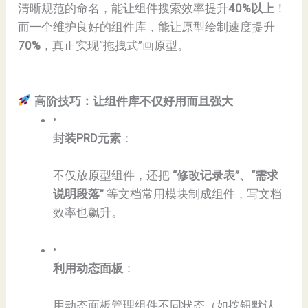
清晰规范的命名，能让组件搜索效率提升​
​40%以上​
​！
而一个维护良好的组件库，能让原型绘制速度提升​
70%​
​，真正实现“拖拽式”画原型。
高阶技巧：让组件库不仅好用而且强大​
•
​封装PRD元素​
​：
不仅放原型组件，还把 ​
​“修改记录表”、“需求
说明段落”​
​ 等文档常用模块制成组件，写文档
效率也飙升。
•
​利用动态面板​
​：
用动态面板管理组件不同状态（如按钮默认、