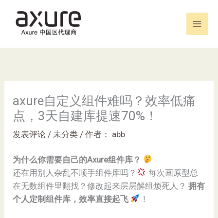
跳
至
内
容
axure自定义组件难吗？效率低痛
点，3天自建库提速70%！
发表评论
/
未分类
/ 作者：
abb
​为什么你需要自己的Axure组件库？​
​
还在用别人杂乱不顺手组件库吗？
每次画原型总
在无数组件里翻找？修改起来层层解组烦死人？ ​
​拥有
个人定制组件库，效率直接起飞​
​
！