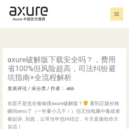
跳
至
内
容
axure破解版下载安全吗？，费用
省100%但风险超高，司法纠纷避
坑指南+全流程解析
发表评论
/
未分类
/ 作者：
abb
你是不是也在偷偷搜axure破解版？
看到正版价格
瞬间emo了（一年要小几千！）但又怕电脑中毒或者
被起诉…别急，云哥当年也纠结过，今天直接给你大
实话！