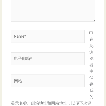
Name*
在
此
浏
电
览
子
器
邮
中
箱
网
保
*
站
存
我
的
显示名称、邮箱地址和网站地址，以便下次评