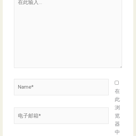
此
输
入...
Name*
在
此
浏
电
览
子
器
邮
中
箱