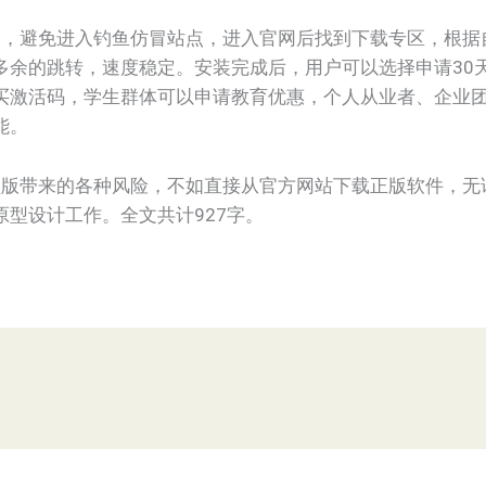
域名，避免进入钓鱼仿冒站点，进入官网后找到下载专区，根
多余的跳转，速度稳定。安装完成后，用户可以选择申请30
买激活码，学生群体可以申请教育优惠，个人从业者、企业
能。
担盗版带来的各种风险，不如直接从官方网站下载正版软件，
型设计工作。全文共计927字。