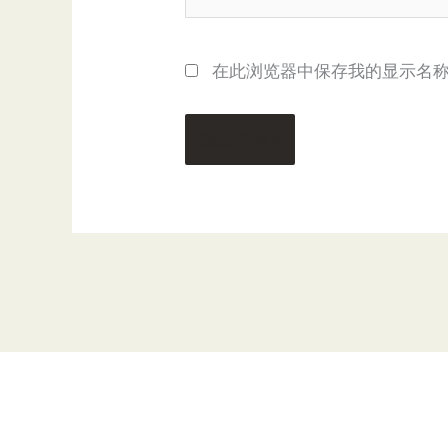
在此浏览器中保存我的显示名