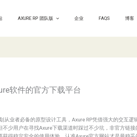
站
AXURE RP 团队版
企业
FAQS
博客
Axure软件的官方下载平台
划从业者必备的原型设计工具，Axure RP凭借强大的交互
不少用户在寻找Axure下载渠道时踩过不少坑，非官方链
获得稳定安全的使用体验，认准Axure官方网站才是最稳