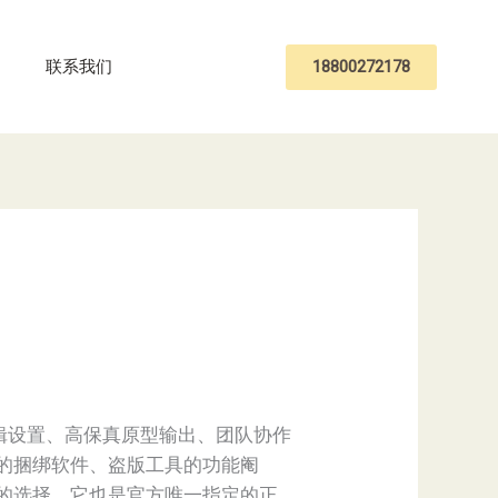
18800272178
联系我们
逻辑设置、高保真原型输出、团队协作
接的捆绑软件、盗版工具的功能阉
妥的选择，它也是官方唯一指定的正