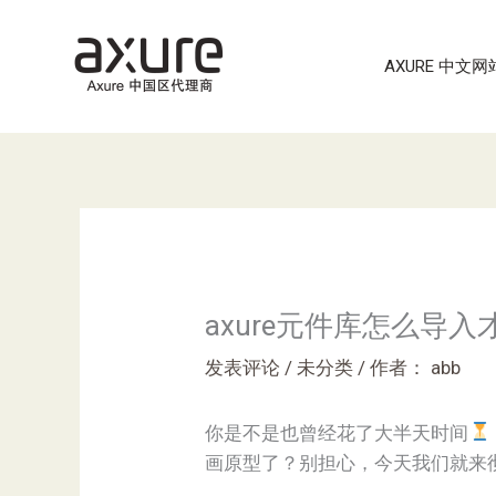
跳
至
AXURE 中文网
内
容
axure元件库怎么导
发表评论
/
未分类
/ 作者：
abb
你是不是也曾经花了大半天时间
画原型了？别担心，今天我们就来