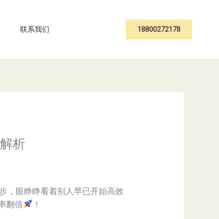
18800272178
联系我们
程解析
一步，眼睁睁看着别人早已开始高效
率翻倍
！