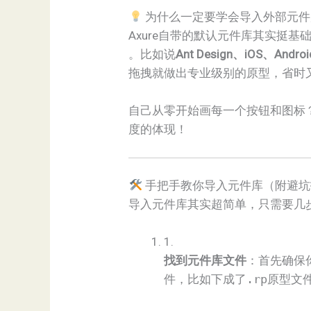
为什么一定要学会导入外部元件
Axure自带的默认元件库其实挺
。比如说​
​Ant Design、iOS、Android
拖拽就做出专业级别的原型，省时
自己从零开始画每一个按钮和图标
度的体现！
手把手教你导入元件库（附避坑
导入元件库其实超简单，只需要几
1.
​找到元件库文件​
​：首先确保
件，比如下成了
.rp
原型文