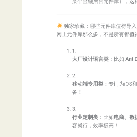
某个金融后台元件库），这
独家珍藏：哪些元件库值得导入
网上元件库那么多，不是所有都值
1.
​大厂设计语言类​
​：比如 ​
​Ant
2.
​移动端专用类​
​：专门为iO
备！
3.
​行业定制类​
​：比如​
​电商、数
容就行，效率极高！