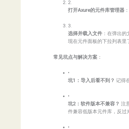
2.
​打开Axure的元件库管理器​
3.
​选择并载入文件​
​：在弹出
现在元件面板的下拉列表里
​常见坑点与解决方案​
​：
•
​坑1：导入后看不到？​
​ 记
•
​坑2：软件版本不兼容？​
​ 
件兼容低版本元件库，反过
•