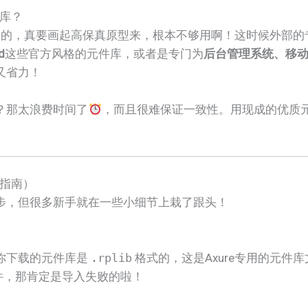
库？
基础的，真要画起高保真原型来，根本不够用啊！这时候外部
​
​这些官方风格的元件库，或者是专门为​
​后台管理系统、移动
又省力！
？那太浪费时间了
，而且很难保证一致性。用现成的优质
指南）
步，但很多新手就在一些小细节上栽了跟头！
你下载的元件库是 ​
.rplib
​ 格式的，这是Axure专用的元
件，那肯定是导入失败的啦！