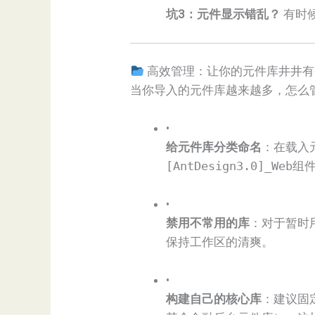
​坑3：元件显示错乱？​
​ 有
高效管理：让你的元件库井井有
当你导入的元件库越来越多，怎么
•
​给元件库分类命名​
​：在载
[AntDesign3.0]_Web组件
•
​禁用不常用的库​
​：对于暂
保持工作区的清爽。
•
​构建自己的核心库​
​：建议固