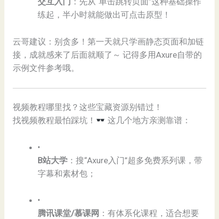
​交互入门​
​：先从“单击跳转页面”这种基础操作
练起，半小时就能做出可点击原型！
云哥建议：别贪多！第一天就只学画静态页面和加链
接，成就感来了后面就顺了～ 记得多用Axure自带的
示例文件参考哦。
视频教程哪里找？这些宝藏资源别错过！
找视频教程最怕踩坑！
这几个地方亲测靠谱：
•
​B站大学​
​：搜“Axure入门”超多免费系列课，带
字幕和素材包；
•
​腾讯课堂/慕课网​
​：有体系化课程，适合想要