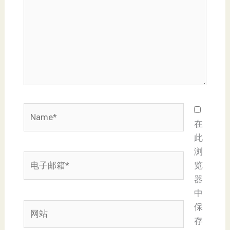
入...
Name*
在
此
浏
电
览
子
器
邮
中
箱
网
保
*
站
存