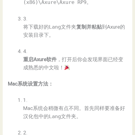
(x86)\Axure\Axure RP9
。
3.
将下载好的
Lang
文件夹​
​复制并粘贴​
​到Axure的
安装目录下。
4.
​重启Axure软件​
​，打开后你会发现界面已经变
成熟悉的中文啦！
​Mac系统设置方法：​
1.
Mac系统会稍微有点不同。首先同样要准备好
汉化包中的
Lang
文件夹。
2.