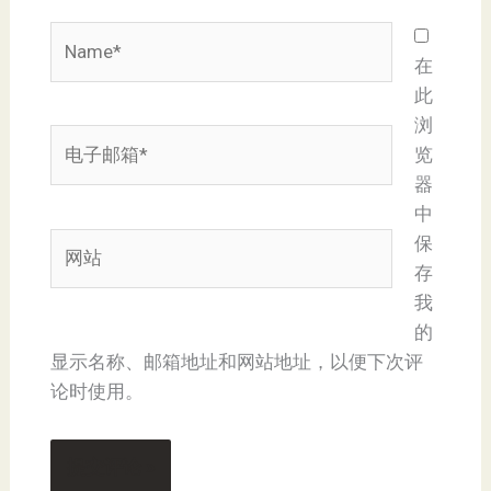
Name*
在
此
浏
电
览
子
器
邮
中
箱
网
保
*
站
存
我
的
显示名称、邮箱地址和网站地址，以便下次评
论时使用。