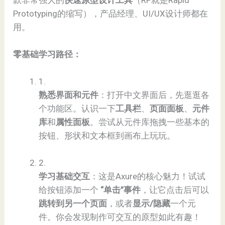
Prototyping的缩写），产品经理、UI/UX设计师都在
用。
​零基础学习路径：​
1.
​熟悉界面和元件​
​：打开中文界面后，先逛逛各
个功能区。认识一下​
​工具栏​
​、​
​页面面板​
​、​
​元件
库​
​和​
​属性面板​
​。尝试从元件库拖拽一些基本的
按钮、形状和文本框到画布上玩玩。
2.
​学习基础交互​
​：这是Axure的核心魅力！试试
给按钮添加一个 ​
​“单击”事件​
​，让它点击后可以​
跳转到另一个页面​
​，或者​
​显示/隐藏​
​一个元
件。你会发现制作可交互的原型如此有趣！