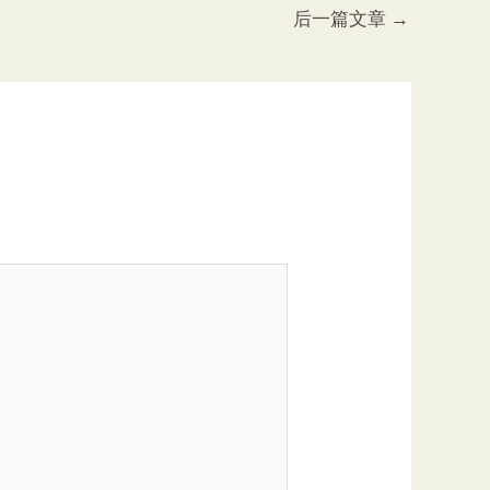
后一篇文章
→