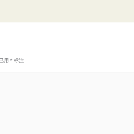
已用
*
标注