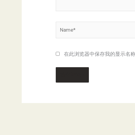
Name*
在此浏览器中保存我的显示名