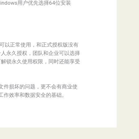
dows用户优先选择64位安装
都可以正常使用，和正式授权版没有
个人永久授权，团队和企业可以选择
可解锁永久使用权限，同时还能享受
。
、文件损坏的问题，更不会有商业使
障工作效率和数据安全的基础。