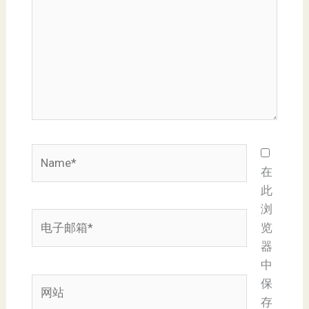
入...
Name*
在
此
浏
电
览
子
器
邮
中
箱
网
保
*
站
存