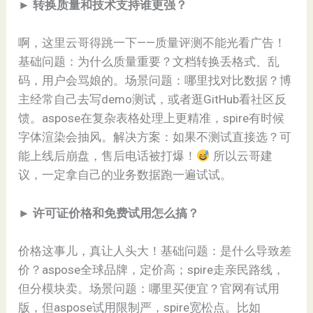
► ​
​转换质量和技术支持谁更强？​
啊，这里云哥得跳一下——质量评测不能光看广告！
基础问题：为什么质量重要？文档转换丢格式、乱
码，用户会骂娘的。场景问题：哪里找对比数据？博
主经常自己去写demo测试，或者逛GitHub看社区反
馈。aspose在复杂表格处理上更精准，spire有时候
字体渲染会抽风。解决方案：如果不测试直接选？可
能上线后崩盘，售后电话被打爆！
所以云哥建
议，一定拿自己的业务数据跑一遍试试。
► ​
​许可证价格和免费试用怎么搞？​
价格这事儿，真让人头大！基础问题：是什么导致差
价？aspose全球品牌，定价高；spire走亲民路线，
但分模块卖。场景问题：哪里买便宜？官网有试用
版，但aspose试用限制严，spire宽松点。比如