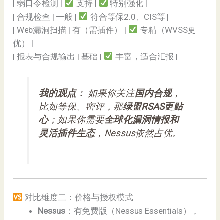
| 弱口令检测 |
支持 |
特别强化 |
| 合规检查 | 一般 |
符合等保2.0、CIS等 |
| Web漏洞扫描 | 有（需插件） |
专精（WVSS更
优） |
| 报表与合规输出 | 基础 |
丰富，适合汇报 |
我的观点：
如果你关注
国内合规
，
比如等保、密评，那
绿盟RSAS更贴
心
；如果你需要
全球化漏洞情报和
灵活插件生态
，Nessus依然占优。
对比维度二：价格与授权模式
Nessus
：有免费版（Nessus Essentials），