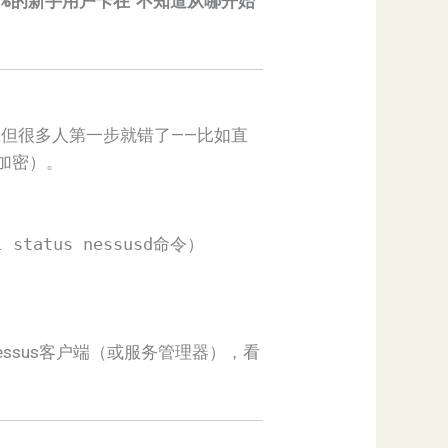
0%的新手用户卡在“不知道从哪开始
。但很多人第一步就错了——比如直
PS加密）。
l status nessusd
命令）
ssus客户端（或服务管理器），看