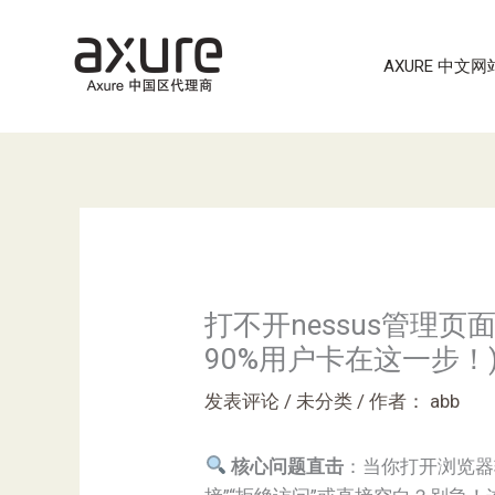
跳
至
AXURE 中文网
内
容
打不开nessus管理页
90%用户卡在这一步！
发表评论
/
未分类
/ 作者：
abb
核心问题直击
：当你打开浏览器输入Ne