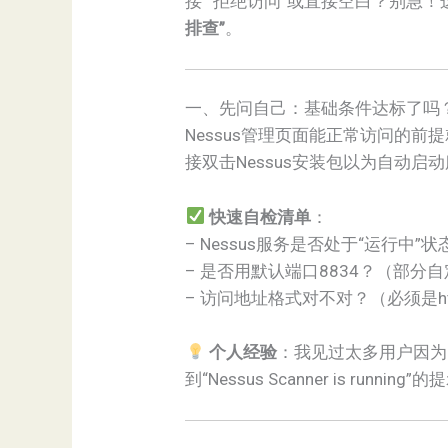
接”“拒绝访问”或直接空白？别急
排查”
。
一、先问自己：基础条件达标了吗
Nessus管理页面能正常访问的前
接双击Nessus安装包以为自动启动服务，
快速自检清单
：
– Nessus服务是否处于“运行中”状
– 是否用默认端口8834？（部
– 访问地址格式对不对？（必须是https:/
个人经验
：我见过太多用户因为“
到“Nessus Scanner is runn