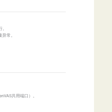
行。
接异常。
nVAS共用端口）。