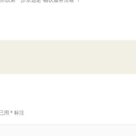
—所以第一步永远是“确认服务活着”！
已用
*
标注