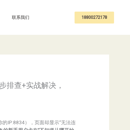
18800272178
联系我们
？5步排查+实战解决，
s://你的IP:8834），页面却显示“无法连