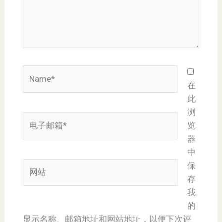
Name*
在
此
浏
电
览
子
器
邮
中
箱
网
保
*
站
存
我
的
显示名称、邮箱地址和网站地址，以便下次评