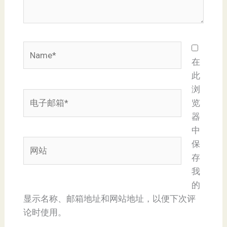
Name*
在
此
浏
电
览
子
器
邮
中
箱
网
保
*
站
存
我
的
显示名称、邮箱地址和网站地址，以便下次评
论时使用。