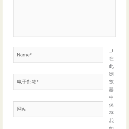
Name*
在
此
浏
电
览
子
器
邮
中
箱
网
保
*
站
存
我
的